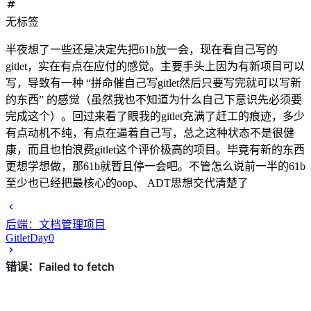
无标签
半夜想了一些还是决定先把61b放一会，现在看自己写的
gitlet，实在有点在应付的感觉。主要手头上因为有新项目可以
写，导致有一种 “拼命催自己写gitlet然后只要写完就可以写新
的东西” 的感觉（虽然我也不知道为什么自己下意识先必须要
完成这个）。回过来看了眼我的gitlet充满了赶工的痕迹，多少
有点动机不纯，有点在逼着自己写，总之这种状态不是很健
康，而且也怕浪费gitlet这个评价极高的项目。毕竟有新的东西
更想学想做，那61b就暂且停一会吧。不管怎么说前一半的61b
至少也已经把最核心的oop、 ADT思想交代清楚了
后端：文档管理项目
GitletDay0